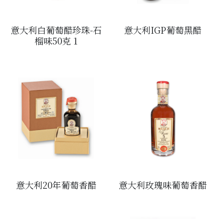
醬料
帶子/青口
煙肉/其他
忌廉
糖漿
薯條
English
意大利白葡萄醋珍珠-石
意大利IGP葡萄黑醋
沙律醬
其他
粟米片
燒烤/ 水牛城醬
榴味50克 1
糧油
其他
牛油果醬
雜貨
米/藜麥/麵
急凍蔬菜
油
調味料/香草/鹽
急凍甜點
鹽
果乾
其他
黑醋
蕃茄
意大利20年葡萄香醋
意大利玫瑰味葡萄香醋
辣椒