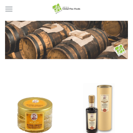
首頁
產品
關於我們
所有產品
肉類
職位空缺
海鮮
牛肉
品質檢定
熟肉類
豬肉
虎蝦/蝦肉
聯絡我們
奶類制品
雞肉
蟹
香腸
搜索
烘焙食品
羊肉/鴨肉
罐裝海產
肉丸
芝士
繁體中文
炸物小食
魚/其他
醃製火腿肉
牛油
餅皮
繁體中文