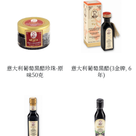
松露/菌類
橄欖/蕾菜
湯類
其他
意大利葡萄黑醋珍珠-原
意大利葡萄黑醋(3金牌, 6
味50克
年)