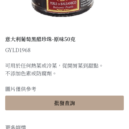
醬料
帶子/青口
煙肉/其他
忌廉
糖漿
薯條
English
沙律醬
其他
粟米片
燒烤/ 水牛城醬
糧油
其他
牛油果醬
意大利葡萄黑醋珍珠-原味50克
GYLD1968
雜貨
米/藜麥/麵
急凍蔬菜
油
調味料/香草/鹽
可用於任何熱菜或冷菜，從開胃菜到甜點。
不添加色素或防腐劑。
急凍甜點
鹽
果乾
圖片僅供參考
其他
黑醋
批發查詢
蕃茄
辣椒
更多詳情