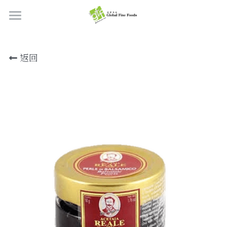
首頁
返回
產品
關於我們
所有產品
肉類
職位空缺
海鮮
牛肉
品質檢定
熟肉類
豬肉
虎蝦/蝦肉
聯絡我們
奶類制品
雞肉
蟹
香腸
搜索
烘焙食品
羊肉/鴨肉
罐裝海產
肉丸
芝士
繁體中文
炸物小食
魚/其他
醃製火腿肉
牛油
餅皮
繁體中文