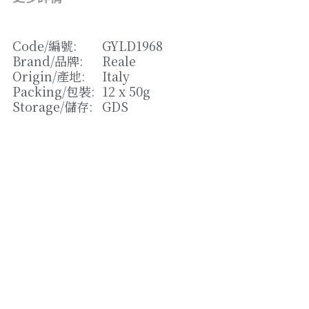
松露/菌類
橄欖/蕾菜
Code/
編號
: 
GYLD1968
Brand/
品牌
: 
Reale
湯類
Origin/
產地
: 
Italy
Packing/
包裝
: 
12 x 50g
其他
Storage/
儲存
: 
GDS