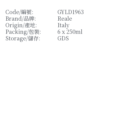
松露/菌類
Code/
編號
: 
GYLD1963
橄欖/蕾菜
Brand/
品牌
: 
Reale
Origin/
產地
: 
Italy
湯類
Packing/
包裝
: 
6 x 250ml
Storage/
儲存
: 
GDS
其他
Strikingly提供技術支援