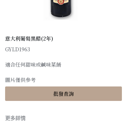
醬料
帶子/青口
煙肉/其他
忌廉
糖漿
薯條
English
沙律醬
其他
粟米片
燒烤/ 水牛城醬
糧油
其他
牛油果醬
意大利葡萄黑醋(2年)
GYLD1963
雜貨
米/藜麥/麵
急凍蔬菜
油
調味料/香草/鹽
適合任何甜味或鹹味菜餚
急凍甜點
鹽
果乾
圖片僅供參考
其他
黑醋
批發查詢
蕃茄
辣椒
更多詳情