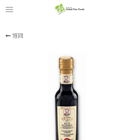
首頁
返回
產品
關於我們
所有產品
肉類
職位空缺
海鮮
牛肉
品質檢定
熟肉類
豬肉
虎蝦/蝦肉
聯絡我們
奶類制品
雞肉
蟹
香腸
搜索
烘焙食品
羊肉/鴨肉
罐裝海產
肉丸
芝士
繁體中文
炸物小食
魚/其他
醃製火腿肉
牛油
餅皮
繁體中文