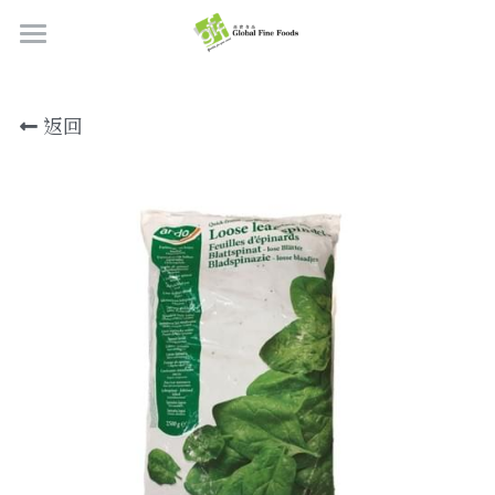
首頁
返回
產品
關於我們
所有產品
肉類
職位空缺
海鮮
牛肉
品質檢定
熟肉類
豬肉
虎蝦/蝦肉
聯絡我們
奶類制品
雞肉
蟹
香腸
搜索
烘焙食品
羊肉/鴨肉
罐裝海產
肉丸
芝士
繁體中文
炸物小食
魚/其他
醃製火腿肉
牛油
餅皮
繁體中文