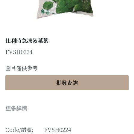
醬料
帶子/青口
煙肉/其他
忌廉
糖漿
薯條
English
沙律醬
其他
粟米片
燒烤/ 水牛城醬
糧油
其他
牛油果醬
比利時急凍菠菜葉
FVSH0224
雜貨
米/藜麥/麵
急凍蔬菜
油
調味料/香草/鹽
圖片僅供參考
急凍甜點
鹽
果乾
批發查詢
其他
黑醋
蕃茄
更多詳情
辣椒
Code/
編號
: 
FVSH0224