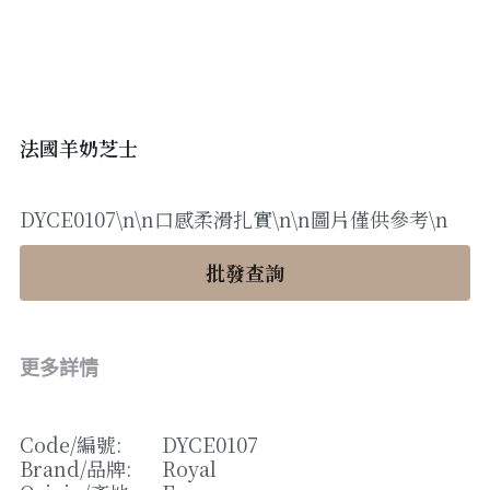
醬料
帶子/青口
煙肉/其他
忌廉
糖漿
薯條
English
沙律醬
其他
粟米片
燒烤/ 水牛城醬
糧油
其他
牛油果醬
法國羊奶芝士
雜貨
米/藜麥/麵
DYCE0107\n\n口感柔滑扎實\n\n圖片僅供參考\n
急凍蔬菜
油
調味料/香草/鹽
批發查詢
急凍甜點
鹽
果乾
其他
黑醋
更多詳情
蕃茄
辣椒
Code/
編號
: 
DYCE0107
Brand/
品牌
: 
Royal