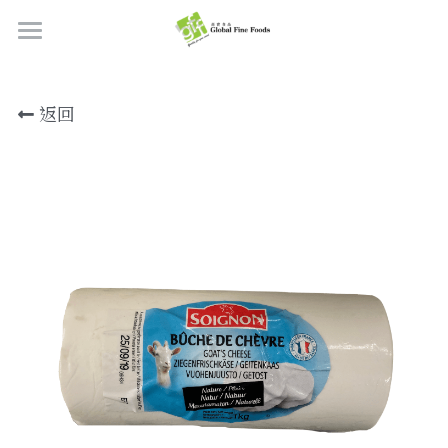
首頁
返回
產品
關於我們
所有產品
肉類
職位空缺
海鮮
牛肉
品質檢定
熟肉類
豬肉
虎蝦/蝦肉
聯絡我們
奶類制品
雞肉
蟹
香腸
搜索
烘焙食品
羊肉/鴨肉
罐裝海產
肉丸
芝士
繁體中文
炸物小食
魚/其他
醃製火腿肉
牛油
餅皮
繁體中文