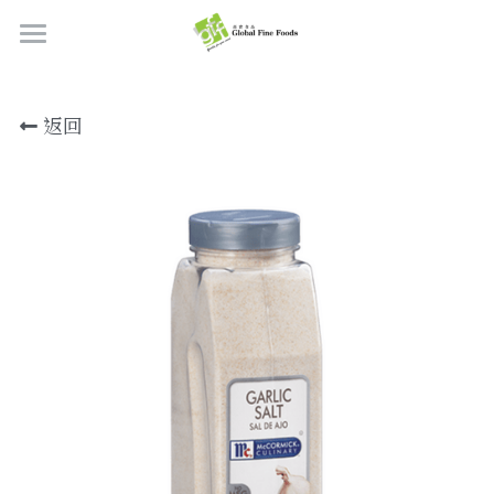
首頁
返回
產品
關於我們
所有產品
肉類
職位空缺
海鮮
牛肉
品質檢定
熟肉類
豬肉
虎蝦/蝦肉
聯絡我們
奶類制品
雞肉
蟹
香腸
搜索
烘焙食品
羊肉/鴨肉
罐裝海產
肉丸
芝士
繁體中文
炸物小食
魚/其他
醃製火腿肉
牛油
餅皮
繁體中文