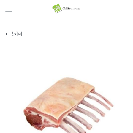
首頁
返回
產品
關於我們
所有產品
肉類
職位空缺
海鮮
牛肉
品質檢定
熟肉類
豬肉
虎蝦/蝦肉
聯絡我們
奶類制品
雞肉
蟹
香腸
搜索
烘焙食品
羊肉/鴨肉
罐裝海產
肉丸
芝士
繁體中文
炸物小食
魚/其他
醃製火腿肉
牛油
餅皮
繁體中文