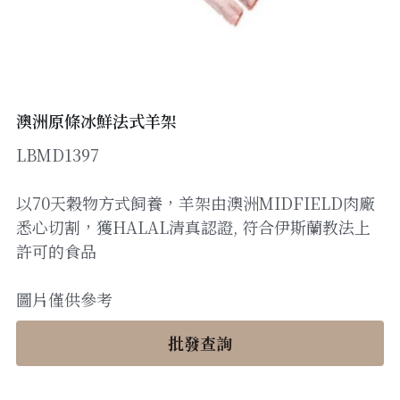
醬料
帶子/青口
煙肉/其他
忌廉
糖漿
薯條
English
沙律醬
其他
粟米片
燒烤/ 水牛城醬
糧油
其他
牛油果醬
澳洲原條冰鮮法式羊架
LBMD1397
雜貨
米/藜麥/麵
急凍蔬菜
油
調味料/香草/鹽
以70天穀物方式飼養，羊架由澳洲MIDFIELD肉廠
悉心切割，獲HALAL清真認證, 符合伊斯蘭教法上
急凍甜點
鹽
果乾
許可的食品
其他
黑醋
圖片僅供參考
蕃茄
批發查詢
辣椒