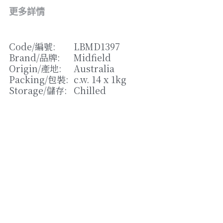
松露/菌類
更多詳情
橄欖/蕾菜
Code/
編號
: 
LBMD1397
湯類
Brand/
品牌
: 
Midfield
Origin/
產地
: 
Australia
其他
Packing/
包裝
: 
c.w. 14 x 1kg
Storage/
儲存
: 
Chilled