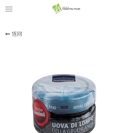
首頁
返回
產品
關於我們
所有產品
肉類
職位空缺
海鮮
牛肉
品質檢定
熟肉類
豬肉
虎蝦/蝦肉
聯絡我們
奶類制品
雞肉
蟹
香腸
搜索
烘焙食品
羊肉/鴨肉
罐裝海產
肉丸
芝士
繁體中文
炸物小食
魚/其他
醃製火腿肉
牛油
餅皮
繁體中文