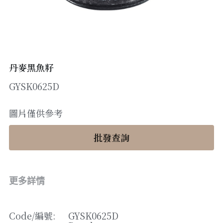
醬料
帶子/青口
煙肉/其他
忌廉
糖漿
薯條
English
沙律醬
其他
粟米片
燒烤/ 水牛城醬
糧油
其他
牛油果醬
丹麥黑魚籽
GYSK0625D
雜貨
米/藜麥/麵
急凍蔬菜
油
調味料/香草/鹽
圖片僅供參考
急凍甜點
鹽
果乾
批發查詢
其他
黑醋
蕃茄
更多詳情
辣椒
Code/
編號
: 
GYSK0625D