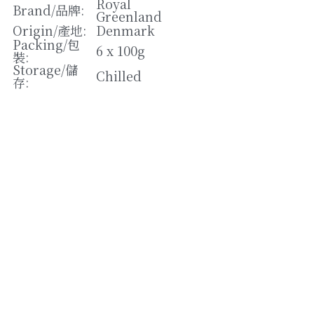
松露/菌類
Royal 
Brand/
品牌
: 
Greenland
Origin/
產地
: 
Denmark
橄欖/蕾菜
Packing/
包
6 x 100g
裝
: 
湯類
Storage/
儲
Chilled
存
: 
其他
Strikingly提供技術支援