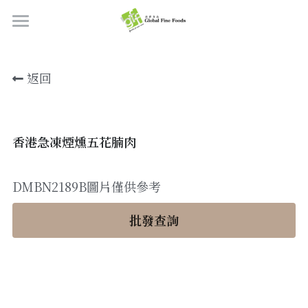
首頁
返回
產品
關於我們
所有產品
香港急凍煙燻五花腩肉
肉類
職位空缺
海鮮
牛肉
品質檢定
DMBN2189B圖片僅供參考
熟肉類
豬肉
虎蝦/蝦肉
聯絡我們
批發查詢
奶類制品
雞肉
蟹
香腸
搜索
烘焙食品
羊肉/鴨肉
罐裝海產
肉丸
芝士
繁體中文
炸物小食
魚/其他
醃製火腿肉
牛油
餅皮
繁體中文