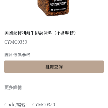
醬料
帶子/青口
煙肉/其他
忌廉
糖漿
薯條
English
沙律醬
其他
粟米片
燒烤/ 水牛城醬
糧油
其他
牛油果醬
美國蒙特利爾牛排調味料（不含味精）
GYMC0350
雜貨
米/藜麥/麵
急凍蔬菜
油
調味料/香草/鹽
圖片僅供參考
急凍甜點
鹽
果乾
批發查詢
其他
黑醋
蕃茄
更多詳情
辣椒
Code/
編號
: 
GYMC0350