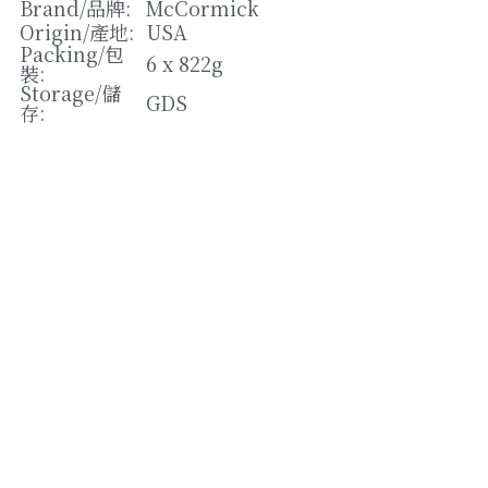
松露/菌類
Brand/
品牌
: 
McCormick
Origin/
產地
: 
USA
橄欖/蕾菜
Packing/
包
6 x 822g
裝
: 
Storage/
儲
湯類
GDS
存
: 
其他
Strikingly提供技術支援