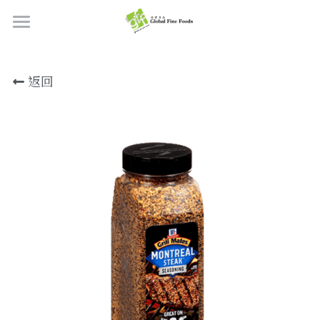
首頁
返回
產品
關於我們
所有產品
肉類
職位空缺
海鮮
牛肉
品質檢定
熟肉類
豬肉
虎蝦/蝦肉
聯絡我們
奶類制品
雞肉
蟹
香腸
搜索
烘焙食品
羊肉/鴨肉
罐裝海產
肉丸
芝士
繁體中文
炸物小食
魚/其他
醃製火腿肉
牛油
餅皮
繁體中文