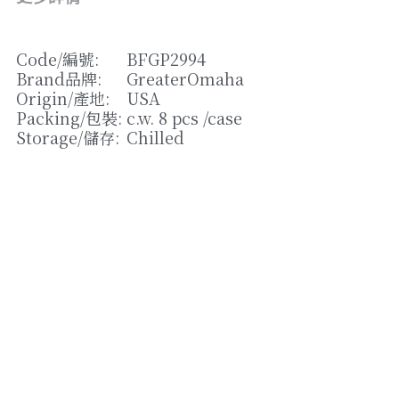
松露/菌類
橄欖/蕾菜
Code/
編號
: 
BFGP2994
Brand
品牌
:
GreaterOmaha
湯類
Origin/
產地
: 
USA
Packing/
包裝
: 
c.w. 8 pcs /case
其他
Storage/
儲存
: 
Chilled