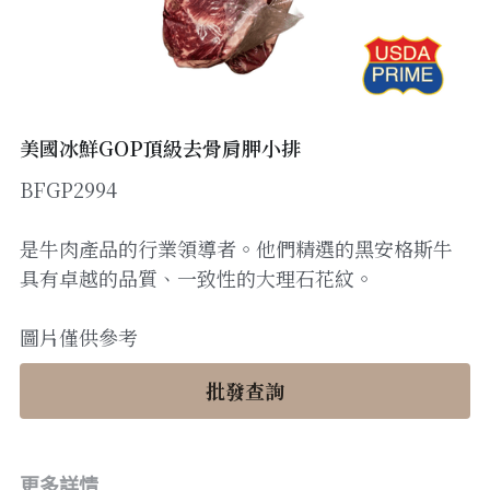
醬料
帶子/青口
煙肉/其他
忌廉
糖漿
薯條
English
沙律醬
其他
粟米片
燒烤/ 水牛城醬
糧油
其他
牛油果醬
美國冰鮮GOP頂級去骨肩胛小排
BFGP2994
雜貨
米/藜麥/麵
急凍蔬菜
油
調味料/香草/鹽
是牛肉產品的行業領導者。他們精選的黑安格斯牛
具有卓越的品質、一致性的大理石花紋。
急凍甜點
鹽
果乾
圖片僅供參考
其他
黑醋
批發查詢
蕃茄
辣椒
更多詳情