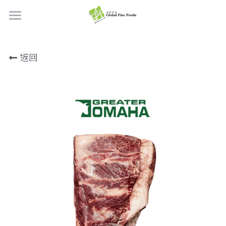
首頁
返回
產品
關於我們
所有產品
肉類
職位空缺
海鮮
牛肉
品質檢定
熟肉類
豬肉
虎蝦/蝦肉
聯絡我們
奶類制品
雞肉
蟹
香腸
搜索
烘焙食品
羊肉/鴨肉
罐裝海產
肉丸
芝士
繁體中文
炸物小食
魚/其他
醃製火腿肉
牛油
餅皮
繁體中文