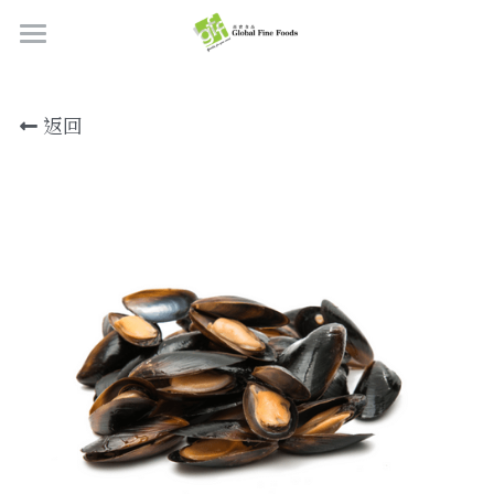
首頁
返回
產品
關於我們
所有產品
肉類
職位空缺
海鮮
牛肉
品質檢定
熟肉類
豬肉
虎蝦/蝦肉
聯絡我們
奶類制品
雞肉
蟹
香腸
搜索
烘焙食品
羊肉/鴨肉
罐裝海產
肉丸
芝士
繁體中文
炸物小食
魚/其他
醃製火腿肉
牛油
餅皮
繁體中文