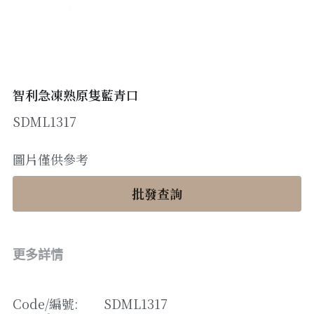
醬料
帶子/青口
煙肉/其他
忌廉
糖漿
薯條
English
沙律醬
其他
粟米片
燒烤/ 水牛城醬
糧油
其他
牛油果醬
智利急凍熟原隻藍青口
SDML1317
雜貨
米/藜麥/麵
急凍蔬菜
油
調味料/香草/鹽
圖片僅供參考
急凍甜點
鹽
果乾
批發查詢
其他
黑醋
蕃茄
更多詳情
辣椒
Code/
編號
: 
SDML1317