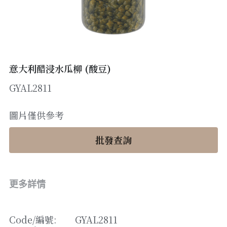
醬料
帶子/青口
煙肉/其他
忌廉
糖漿
薯條
English
沙律醬
其他
粟米片
燒烤/ 水牛城醬
糧油
其他
牛油果醬
意大利醋浸水瓜柳 (酸豆)
GYAL2811
雜貨
米/藜麥/麵
急凍蔬菜
油
調味料/香草/鹽
圖片僅供參考
急凍甜點
鹽
果乾
批發查詢
其他
黑醋
蕃茄
更多詳情
辣椒
Code/
編號
: 
GYAL2811