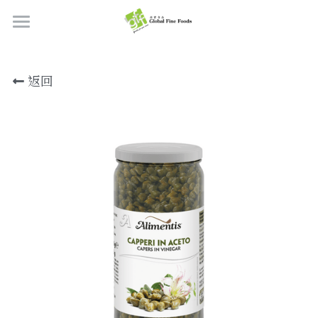
首頁
返回
產品
關於我們
所有產品
肉類
職位空缺
海鮮
牛肉
品質檢定
熟肉類
豬肉
虎蝦/蝦肉
聯絡我們
奶類制品
雞肉
蟹
香腸
搜索
烘焙食品
羊肉/鴨肉
罐裝海產
肉丸
芝士
繁體中文
炸物小食
魚/其他
醃製火腿肉
牛油
餅皮
繁體中文