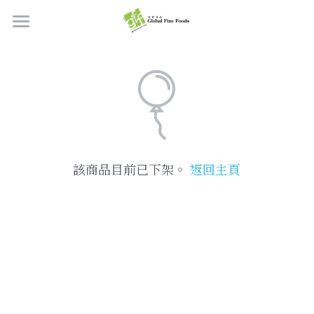
首頁
產品
關於我們
所有產品
肉類
職位空缺
該商品目前已下架。
返回主頁
海鮮
牛肉
品質檢定
熟肉類
豬肉
虎蝦/蝦肉
聯絡我們
奶類制品
雞肉
蟹
香腸
搜索
烘焙食品
羊肉/鴨肉
罐裝海產
肉丸
芝士
繁體中文
炸物小食
魚/其他
醃製火腿肉
牛油
餅皮
繁體中文