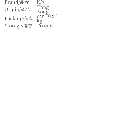
松露/菌類
Brand/
品牌
: 
N/A
Hong 
Origin/
產地
: 
Kong
橄欖/蕾菜
c.w. 10 x 1 
Packing/
包裝
: 
kg
湯類
Storage/
儲存
: 
Frozen
其他
Strikingly提供技術支援