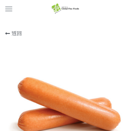
首頁
返回
產品
關於我們
所有產品
肉類
職位空缺
海鮮
牛肉
品質檢定
熟肉類
豬肉
虎蝦/蝦肉
聯絡我們
奶類制品
雞肉
蟹
香腸
搜索
烘焙食品
羊肉/鴨肉
罐裝海產
肉丸
芝士
繁體中文
炸物小食
魚/其他
醃製火腿肉
牛油
餅皮
繁體中文