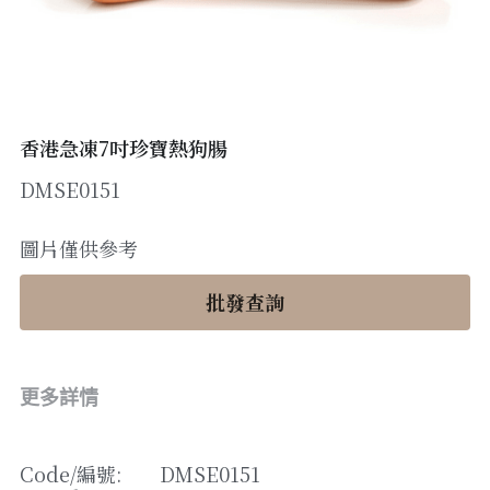
醬料
帶子/青口
煙肉/其他
忌廉
糖漿
薯條
English
沙律醬
其他
粟米片
燒烤/ 水牛城醬
糧油
其他
牛油果醬
香港急凍7吋珍寶熱狗腸
DMSE0151
雜貨
米/藜麥/麵
急凍蔬菜
油
調味料/香草/鹽
圖片僅供參考
急凍甜點
鹽
果乾
批發查詢
其他
黑醋
蕃茄
更多詳情
辣椒
Code/
編號
: 
DMSE0151