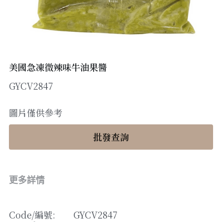
醬料
帶子/青口
煙肉/其他
忌廉
糖漿
薯條
English
沙律醬
其他
粟米片
燒烤/ 水牛城醬
糧油
其他
牛油果醬
美國急凍微辣味牛油果醬
GYCV2847
雜貨
米/藜麥/麵
急凍蔬菜
油
調味料/香草/鹽
圖片僅供參考
急凍甜點
鹽
果乾
批發查詢
其他
黑醋
蕃茄
更多詳情
辣椒
Code/
編號
: 
GYCV2847