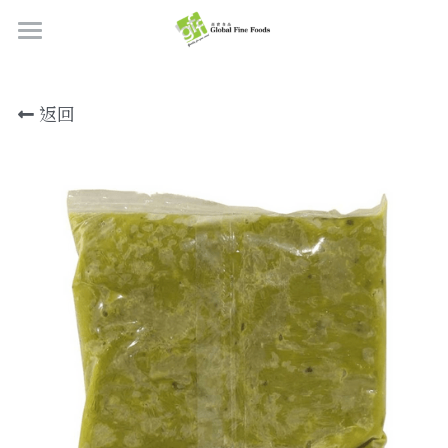
首頁
返回
產品
關於我們
所有產品
肉類
職位空缺
海鮮
牛肉
品質檢定
熟肉類
豬肉
虎蝦/蝦肉
聯絡我們
奶類制品
雞肉
蟹
香腸
搜索
烘焙食品
羊肉/鴨肉
罐裝海產
肉丸
芝士
繁體中文
炸物小食
魚/其他
醃製火腿肉
牛油
餅皮
繁體中文