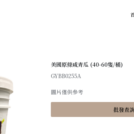
首頁
產品
美國原條咸青瓜 (40-60隻/桶)
GYBB0255A
圖片僅供參考
批發查