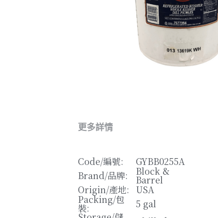
更多詳情
Code/
編號
: 
GYBB0255A
Block & 
Brand/
品牌
: 
Barrel
Origin/
產地
: 
USA
Packing/
包
5 gal
裝
: 
Storage/
儲
Chilled
存
: 