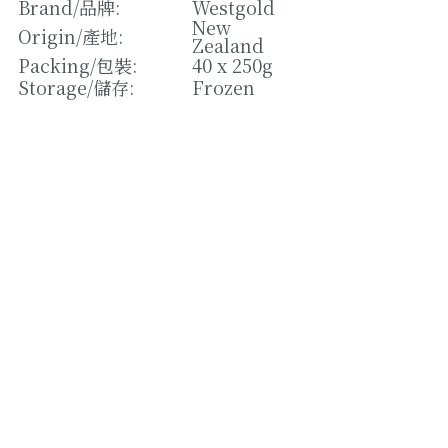
松露/菌類
Brand/
品牌
: 
Westgold
New 
Origin/
產地
: 
Zealand
橄欖/蕾菜
Packing/
包裝
: 
40 x 250g
Storage/
儲存
: 
Frozen
湯類
其他
Strikingly提供技術支援