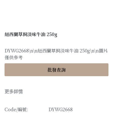
醬料
帶子/青口
煙肉/其他
忌廉
糖漿
薯條
English
沙律醬
其他
粟米片
燒烤/ 水牛城醬
糧油
其他
牛油果醬
紐西蘭草飼淡味牛油 250g
雜貨
米/藜麥/麵
DYWG2668\n\n紐西蘭草飼淡味牛油 250g\n\n圖片
急凍蔬菜
油
調味料/香草/鹽
僅供參考
急凍甜點
鹽
果乾
批發查詢
其他
黑醋
蕃茄
更多詳情
辣椒
Code/
編號
: 
DYWG2668