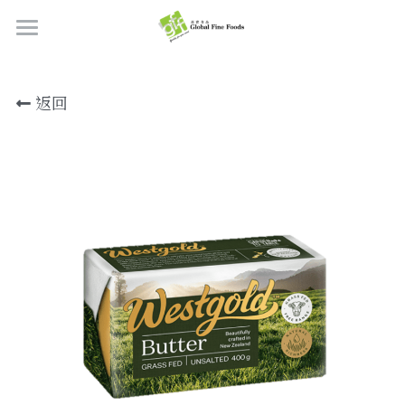
首頁
返回
產品
關於我們
所有產品
肉類
職位空缺
海鮮
牛肉
品質檢定
熟肉類
豬肉
虎蝦/蝦肉
聯絡我們
奶類制品
雞肉
蟹
香腸
搜索
烘焙食品
羊肉/鴨肉
罐裝海產
肉丸
芝士
繁體中文
炸物小食
魚/其他
醃製火腿肉
牛油
餅皮
繁體中文