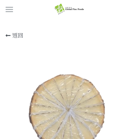
首頁
返回
產品
關於我們
所有產品
肉類
職位空缺
海鮮
牛肉
品質檢定
熟肉類
豬肉
虎蝦/蝦肉
聯絡我們
奶類制品
雞肉
蟹
香腸
搜索
烘焙食品
羊肉/鴨肉
罐裝海產
肉丸
芝士
繁體中文
炸物小食
魚/其他
醃製火腿肉
牛油
餅皮
繁體中文