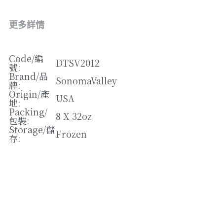
松露/菌類
橄欖/蕾菜
更多詳情
湯類
Code/
編
DTSV2012
號
: 
其他
Brand/
品
SonomaValley
牌
: 
Origin/
產
USA
地
: 
Packing/
8 X 32oz
包裝
: 
Storage/
儲
Frozen
存
: 