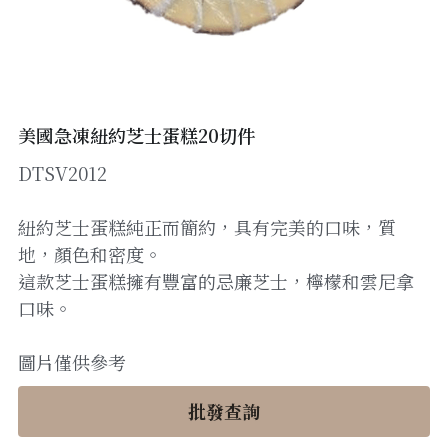
醬料
帶子/青口
煙肉/其他
忌廉
糖漿
薯條
English
沙律醬
其他
粟米片
燒烤/ 水牛城醬
糧油
其他
牛油果醬
美國急凍紐約芝士蛋糕20切件
DTSV2012
雜貨
米/藜麥/麵
急凍蔬菜
油
調味料/香草/鹽
紐約芝士蛋糕純正而簡約，具有完美的口味，質
地，顏色和密度。
急凍甜點
鹽
果乾
這款芝士蛋糕擁有豐富的忌廉芝士，檸檬和雲尼拿
口味。
其他
黑醋
蕃茄
圖片僅供參考
辣椒
批發查詢