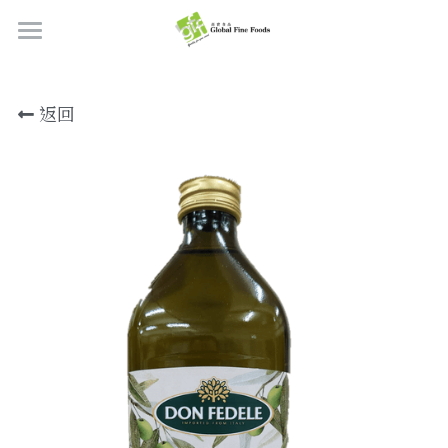
首頁
返回
產品
關於我們
所有產品
肉類
職位空缺
海鮮
牛肉
品質檢定
熟肉類
豬肉
虎蝦/蝦肉
聯絡我們
奶類制品
雞肉
蟹
香腸
搜索
烘焙食品
羊肉/鴨肉
罐裝海產
肉丸
芝士
繁體中文
炸物小食
魚/其他
醃製火腿肉
牛油
餅皮
繁體中文