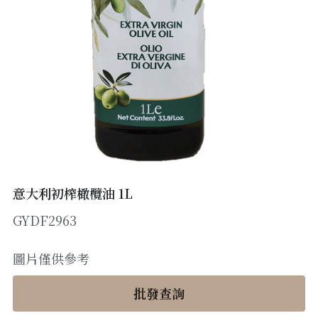
醬料
帶子/青口
煙肉/其他
忌廉
糖漿
薯條
English
沙律醬
其他
粟米片
燒烤/ 水牛城醬
糧油
其他
牛油果醬
雜貨
米/藜麥/麵
急凍蔬菜
油
調味料/香草/鹽
急凍甜點
鹽
果乾
意大利初榨橄欖油 1L
GYDF2963
其他
黑醋
蕃茄
圖片僅供參考
辣椒
批發查詢