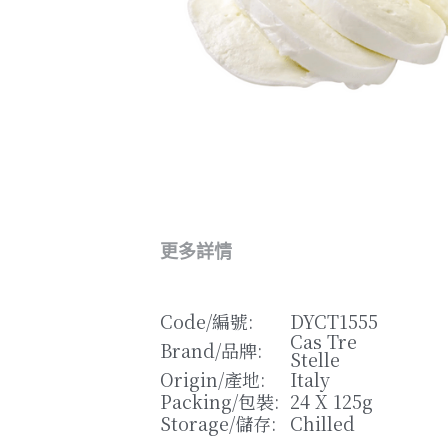
更多詳情
Code/
編號
: 
DYCT1555
Cas Tre 
Brand/
品牌
: 
Stelle
Origin/
產地
: 
Italy
Packing/
包裝
: 
24 X 125g
Storage/
儲存
: 
Chilled