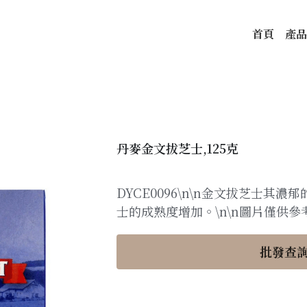
首頁
產品
丹麥金文拔芝士,125克
DYCE0096\n\n金文拔芝士其
士的成熟度增加。\n\n圖片僅供參
批發查