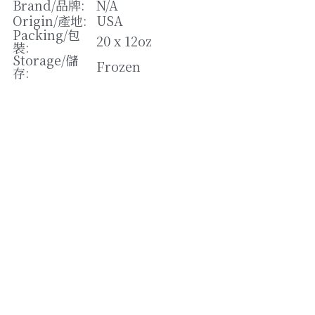
松露/菌類
Brand/
品牌
: 
N/A
Origin/
產地
: 
USA
橄欖/蕾菜
Packing/
包
20 x 12oz
裝
: 
Storage/
儲
湯類
Frozen
存
: 
其他
Strikingly提供技術支援