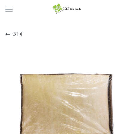
首頁
返回
產品
關於我們
所有產品
肉類
職位空缺
海鮮
牛肉
品質檢定
熟肉類
豬肉
虎蝦/蝦肉
聯絡我們
奶類制品
雞肉
蟹
香腸
搜索
烘焙食品
羊肉/鴨肉
罐裝海產
肉丸
芝士
繁體中文
炸物小食
魚/其他
醃製火腿肉
牛油
餅皮
繁體中文