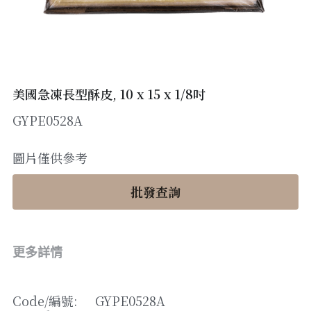
醬料
帶子/青口
煙肉/其他
忌廉
糖漿
薯條
English
沙律醬
其他
粟米片
燒烤/ 水牛城醬
糧油
其他
牛油果醬
美國急凍長型酥皮, 10 x 15 x 1/8吋
GYPE0528A
雜貨
米/藜麥/麵
急凍蔬菜
油
調味料/香草/鹽
圖片僅供參考
急凍甜點
鹽
果乾
批發查詢
其他
黑醋
蕃茄
更多詳情
辣椒
Code/
編號
: 
GYPE0528A