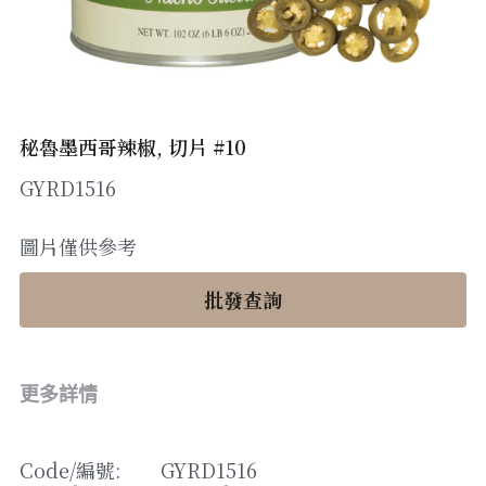
醬料
帶子/青口
煙肉/其他
忌廉
糖漿
薯條
English
沙律醬
其他
粟米片
燒烤/ 水牛城醬
糧油
其他
牛油果醬
秘魯墨西哥辣椒, 切片 #10
GYRD1516
雜貨
米/藜麥/麵
急凍蔬菜
油
調味料/香草/鹽
圖片僅供參考
急凍甜點
鹽
果乾
批發查詢
其他
黑醋
蕃茄
更多詳情
辣椒
Code/
編號
: 
GYRD1516