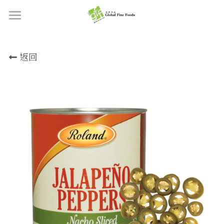
首頁
返回
產品
關於我們
所有產品
肉類
職位空缺
海鮮
牛肉
品質檢定
熟肉類
豬肉
虎蝦/蝦肉
聯絡我們
奶類制品
雞肉
蟹
香腸
搜索
烘焙食品
羊肉/鴨肉
罐裝海產
肉丸
芝士
繁體中文
炸物小食
魚/其他
醃製火腿肉
牛油
餅皮
繁體中文