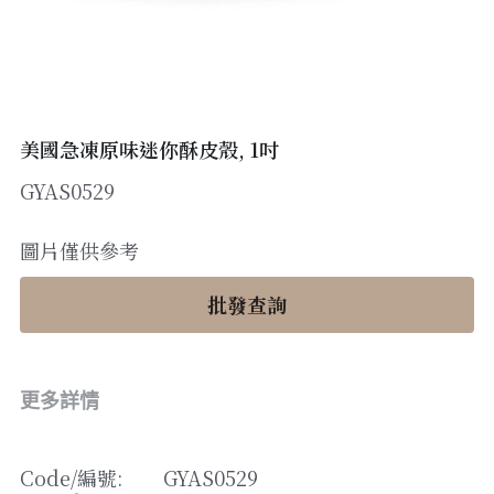
醬料
帶子/青口
煙肉/其他
忌廉
糖漿
薯條
English
沙律醬
其他
粟米片
燒烤/ 水牛城醬
糧油
其他
牛油果醬
美國急凍原味迷你酥皮殼, 1吋
GYAS0529
雜貨
米/藜麥/麵
急凍蔬菜
油
調味料/香草/鹽
圖片僅供參考
急凍甜點
鹽
果乾
批發查詢
其他
黑醋
蕃茄
更多詳情
辣椒
Code/
編號
: 
GYAS0529