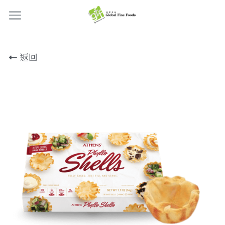
首頁
返回
產品
關於我們
所有產品
肉類
職位空缺
海鮮
牛肉
品質檢定
熟肉類
豬肉
虎蝦/蝦肉
聯絡我們
奶類制品
雞肉
蟹
香腸
搜索
烘焙食品
羊肉/鴨肉
罐裝海產
肉丸
芝士
繁體中文
炸物小食
魚/其他
醃製火腿肉
牛油
餅皮
繁體中文