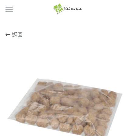
首頁
返回
產品
關於我們
所有產品
肉類
職位空缺
海鮮
牛肉
品質檢定
熟肉類
豬肉
虎蝦/蝦肉
聯絡我們
奶類制品
雞肉
蟹
香腸
搜索
烘焙食品
羊肉/鴨肉
罐裝海產
肉丸
芝士
繁體中文
炸物小食
魚/其他
醃製火腿肉
牛油
餅皮
繁體中文