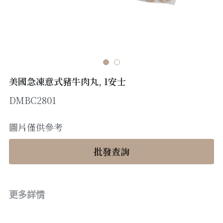
醬料
帶子/青口
煙肉/其他
忌廉
糖漿
薯條
English
沙律醬
其他
粟米片
燒烤/ 水牛城醬
糧油
其他
牛油果醬
美國急凍意式豬牛肉丸, 1安士
雜貨
米/藜麥/麵
DMBC2801
急凍蔬菜
油
調味料/香草/鹽
圖片僅供參考
急凍甜點
鹽
果乾
批發查詢
其他
黑醋
蕃茄
更多詳情
辣椒