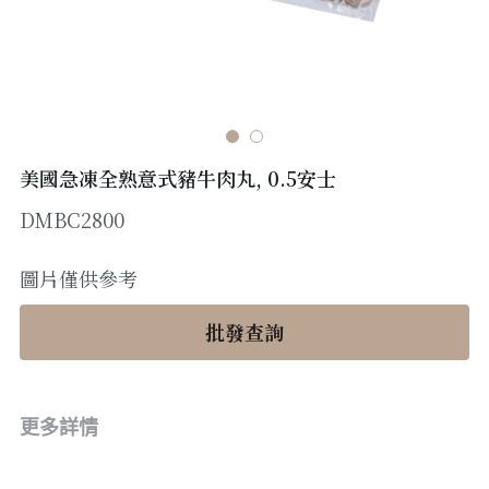
醬料
帶子/青口
煙肉/其他
忌廉
糖漿
薯條
English
沙律醬
其他
粟米片
燒烤/ 水牛城醬
糧油
其他
牛油果醬
美國急凍全熟意式豬牛肉丸, 0.5安士
雜貨
米/藜麥/麵
DMBC2800
急凍蔬菜
油
調味料/香草/鹽
圖片僅供參考
急凍甜點
鹽
果乾
批發查詢
其他
黑醋
蕃茄
更多詳情
辣椒