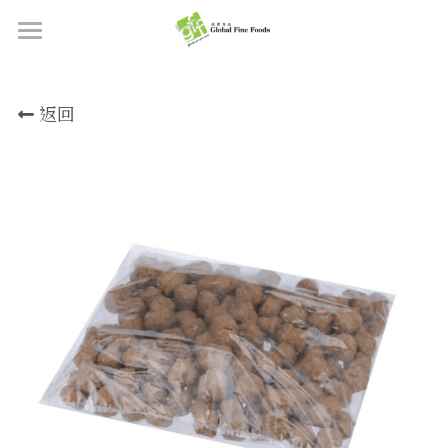
首頁
返回
產品
關於我們
所有產品
肉類
職位空缺
海鮮
牛肉
品質檢定
熟肉類
豬肉
虎蝦/蝦肉
聯絡我們
奶類制品
雞肉
蟹
香腸
搜索
烘焙食品
羊肉/鴨肉
罐裝海產
肉丸
芝士
繁體中文
炸物小食
魚/其他
醃製火腿肉
牛油
餅皮
繁體中文