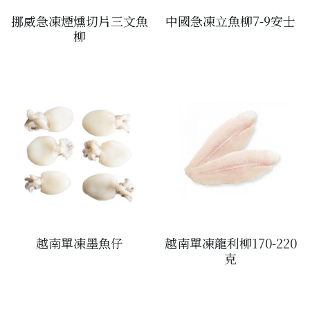
挪威急凍煙燻切片三文魚
中國急凍立魚柳7-9安士
醬料
帶子/青口
煙肉/其他
忌廉
糖漿
薯條
English
柳
沙律醬
其他
粟米片
燒烤/ 水牛城醬
糧油
其他
牛油果醬
雜貨
米/藜麥/麵
急凍蔬菜
油
調味料/香草/鹽
急凍甜點
鹽
果乾
其他
黑醋
越南單凍墨魚仔
越南單凍龍利柳170-220
蕃茄
克
辣椒