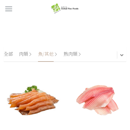
首頁
產品
關於我們
所有產品
全部
肉類
魚/其他
熟肉類
肉類
職位空缺
海鮮
牛肉
品質檢定
熟肉類
豬肉
虎蝦/蝦肉
聯絡我們
奶類制品
雞肉
蟹
香腸
搜索
烘焙食品
羊肉/鴨肉
罐裝海產
肉丸
芝士
繁體中文
炸物小食
魚/其他
醃製火腿肉
牛油
餅皮
繁體中文