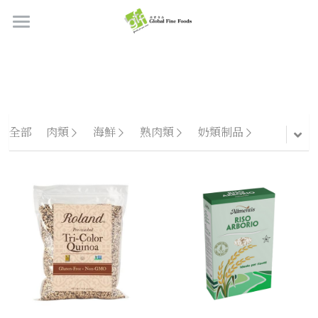
首頁
產品
關於我們
所有產品
全部
肉類
海鮮
熟肉類
奶類制品
肉類
職位空缺
海鮮
牛肉
品質檢定
熟肉類
豬肉
虎蝦/蝦肉
聯絡我們
奶類制品
雞肉
蟹
香腸
搜索
烘焙食品
羊肉/鴨肉
罐裝海產
肉丸
芝士
繁體中文
炸物小食
魚/其他
醃製火腿肉
牛油
餅皮
繁體中文