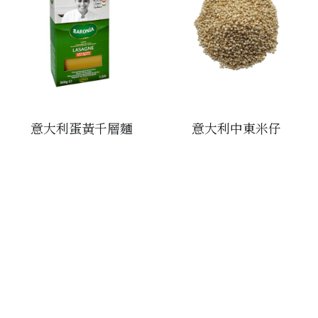
松露/菌類
橄欖/蕾菜
湯類
其他
意大利蛋黃千層麵
意大利中東米仔