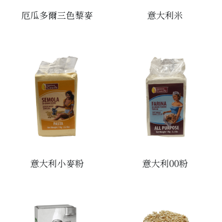
厄瓜多爾三色藜麥
意大利米
醬料
帶子/青口
煙肉/其他
忌廉
糖漿
薯條
English
沙律醬
其他
粟米片
燒烤/ 水牛城醬
糧油
其他
牛油果醬
雜貨
米/藜麥/麵
急凍蔬菜
油
調味料/香草/鹽
急凍甜點
鹽
果乾
其他
黑醋
意大利小麥粉
意大利00粉
蕃茄
辣椒