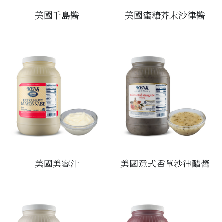
美國千島醬
美國蜜糖芥末沙律醬
醬料
帶子/青口
煙肉/其他
忌廉
糖漿
薯條
English
沙律醬
其他
粟米片
燒烤/ 水牛城醬
糧油
其他
牛油果醬
雜貨
米/藜麥/麵
急凍蔬菜
油
調味料/香草/鹽
急凍甜點
鹽
果乾
其他
黑醋
美國美容汁
美國意式香草沙律醋醬
蕃茄
辣椒