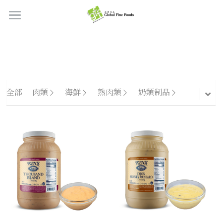
首頁
產品
關於我們
所有產品
全部
肉類
海鮮
熟肉類
奶類制品
肉類
職位空缺
海鮮
牛肉
品質檢定
熟肉類
豬肉
虎蝦/蝦肉
聯絡我們
奶類制品
雞肉
蟹
香腸
搜索
烘焙食品
羊肉/鴨肉
罐裝海產
肉丸
芝士
繁體中文
炸物小食
魚/其他
醃製火腿肉
牛油
餅皮
繁體中文