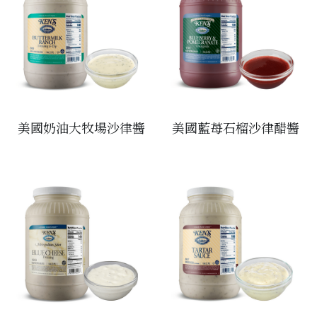
松露/菌類
橄欖/蕾菜
湯類
其他
美國奶油大牧場沙律醬
美國藍苺石榴沙律醋醬