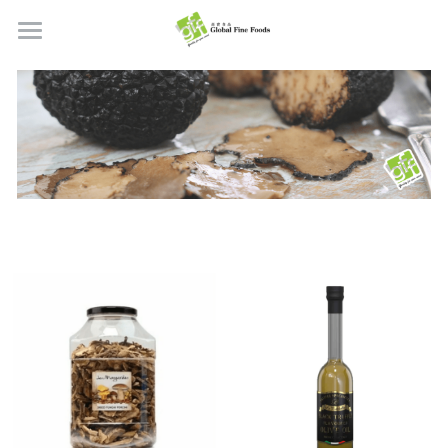
首頁
產品
關於我們
所有產品
肉類
職位空缺
海鮮
牛肉
品質檢定
熟肉類
豬肉
虎蝦/蝦肉
聯絡我們
奶類制品
雞肉
蟹
香腸
搜索
烘焙食品
羊肉/鴨肉
罐裝海產
肉丸
芝士
繁體中文
炸物小食
魚/其他
醃製火腿肉
牛油
餅皮
繁體中文