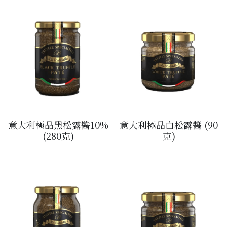
松露/菌類
橄欖/蕾菜
湯類
其他
意大利極品黑松露醬10%
意大利極品白松露醬 (90
(280克)
克)