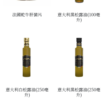
醬料
帶子/青口
煙肉/其他
忌廉
糖漿
薯條
English
法國乾牛肝菌片
意大利黑松露油(100毫
沙律醬
其他
粟米片
燒烤/ 水牛城醬
升)
糧油
其他
牛油果醬
雜貨
米/藜麥/麵
急凍蔬菜
油
調味料/香草/鹽
急凍甜點
鹽
果乾
其他
黑醋
蕃茄
意大利白松露油(250毫
意大利黑松露油(250毫
升)
升)
辣椒