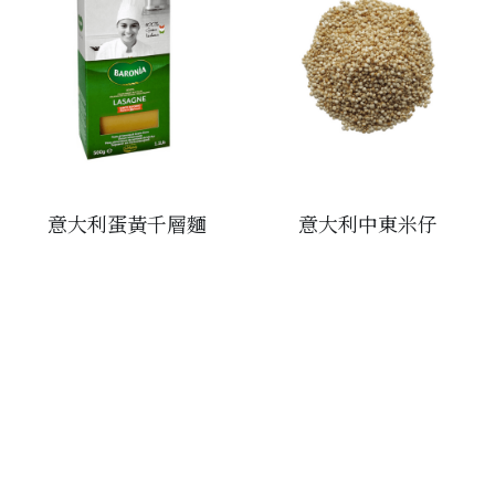
松露/菌類
橄欖/蕾菜
湯類
其他
意大利蛋黃千層麵
意大利中東米仔